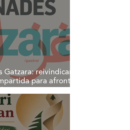
s Gatzara: reivindican
mpartida para afrontar
ticos