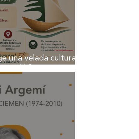
e una velada cultural y
poyo al Líbano