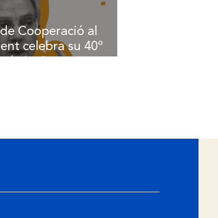
 de Cooperació al
nt celebra su 40º
8 de junio