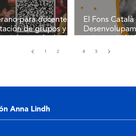
rano para docentes:
El Fons Català
itación de grupos y
Desenvolupame
ocial a través de
aniversario | 1
1
2
3
4
5
ión Anna Lindh