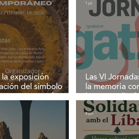
1 jul
 la exposición
Las VI Jornada
ración del símbolo
la memoria co
rte contemporáneo'
los retos climá
4 jun