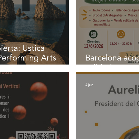
erta: Ustica
Performing Arts
Barcelona acog
solidaria en a
4 jun