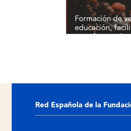
Formación de ve
educación, facil
transformación s
Basket Beat
Red Española de la Fundac