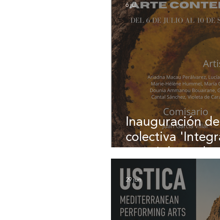
6 jul
Inauguración de
colectiva 'Integ
amazigh en el a
29 jun