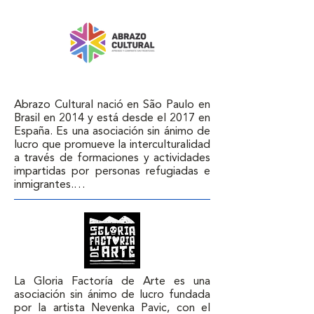
formación de las personas inmigrantes 
en su adaptación a la sociedad vasca 
hasta la promoción del intercambio 
cultural entre personas de África, 
Euskadi y el resto de Europa 
(voluntariados).
Abrazo Cultural nació en São Paulo en 
Brasil en 2014 y está desde el 2017 en 
España. Es una asociación sin ánimo de 
lucro que promueve la interculturalidad 
a través de formaciones y actividades 
impartidas por personas refugiadas e 
inmigrantes.

Su misión es transformar los talentos y 
conocimientos de las personas 
migrantes en oportunidades de 
aprendizaje intercultural, donde ellas 
son protagonistas y comparten sus 
culturas con la ciudadanía local, 
La Gloria Factoría de Arte es una 
potenciando la multiculturalidad, 
asociación sin ánimo de lucro fundada 
rompiendo estereotipos y prejuicios.
por la artista Nevenka Pavic, con el 